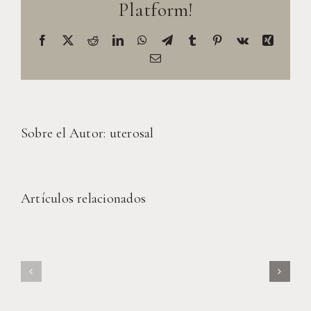
Platform!
Sobre el Autor:
uterosal
The
Artículos relacionados
Benefits
Meet
Of
Our
Dancing
New
For
Dance
Your
Instructor: