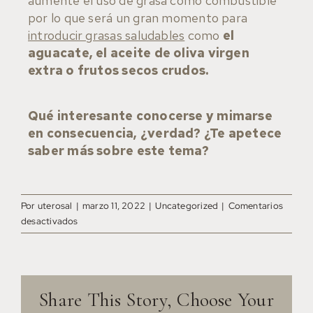
aumente el uso de grasa como combustible
por lo que será un gran momento para
introducir grasas saludables
como
el
aguacate, el aceite de oliva virgen
extra o frutos secos crudos.
Qué interesante conocerse y mimarse
en consecuencia, ¿verdad? ¿Te apetece
saber más sobre este tema?
Por
uterosal
|
marzo 11, 2022
|
Uncategorized
|
Comentarios
desactivados
Share This Story, Choose Your