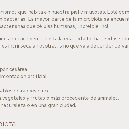
anismos que habita en nuestra piel y mucosas. Está com
 bacterias. La mayor parte de la microbiota se encuent
cterianas que células humanas, ¡increíble, no!
nuestro nacimiento hasta la edad adulta, haciéndose má
es intrínseca a nosotras, sino que va a depender de va
 por cesárea.
mentación artificial.
tables ocasiones o no.
en vegetales y frutas o más procedente de animales.
 naturaleza o en una gran ciudad.
biota