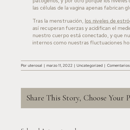
patógenos, y por otro porque los niveles
las células de la vagina apenas fabrican 
Tras la menstruación,
los niveles de est
así recuperan fuerzas y acidifican el me
nuestro cuerpo está conectado, y que nu
internos como nuestras fluctuaciones ho
Por
uterosal
|
marzo 11, 2022
|
Uncategorized
|
Comentarios
Share This Story, Choose Your 