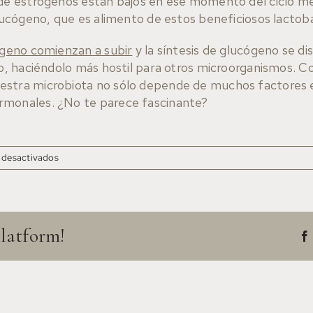
 de estrógenos están bajos en ese momento del ciclo me
glucógeno, que es alimento de estos beneficiosos lactoba
rógeno comienzan a subir
y la síntesis de glucógeno se di
dio, haciéndolo más hostil para otros microorganismos.
estra microbiota no sólo depende de muchos factores 
rmonales. ¿No te parece fascinante?
 desactivados
Platform!