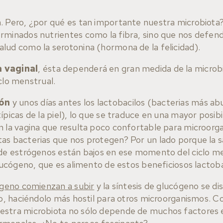
. Pero, ¿por qué es tan importante nuestra microbiota
rminados nutrientes como la fibra, sino que nos defen
lud como la serotonina (hormona de la felicidad).
 vaginal
, ésta dependerá en gran medida de la microbio
iclo menstrual.
ón
y unos días antes los lactobacilos (bacterias más a
ípicas de la piel), lo que se traduce en una mayor posib
n la vagina que resulta poco confortable para microorg
s bacterias que nos protegen? Por un lado porque la san
 de estrógenos están bajos en ese momento del ciclo me
glucógeno, que es alimento de estos beneficiosos lactoba
rógeno comienzan a subir
y la síntesis de glucógeno se di
dio, haciéndolo más hostil para otros microorganismos.
estra microbiota no sólo depende de muchos factores 