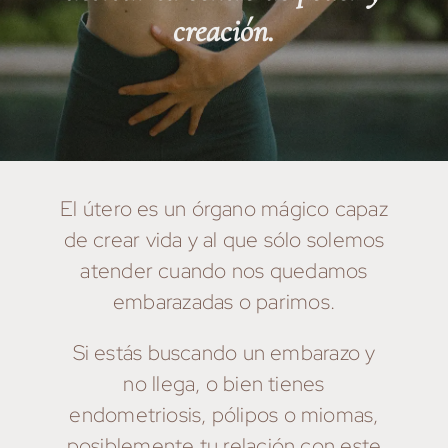
creación.
El útero es un órgano mágico capaz
de crear vida y al que sólo solemos
atender cuando nos quedamos
embarazadas o parimos.
Si estás buscando un embarazo y
no llega, o bien tienes
endometriosis, pólipos o miomas,
posiblemente tu relación con este