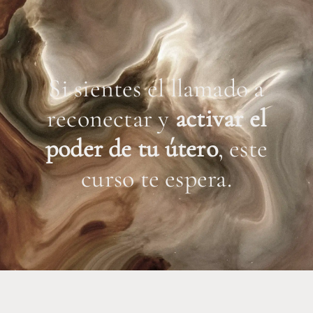
Si sientes el llamado a
reconectar y
activar el
poder de tu útero
, este
curso te espera.