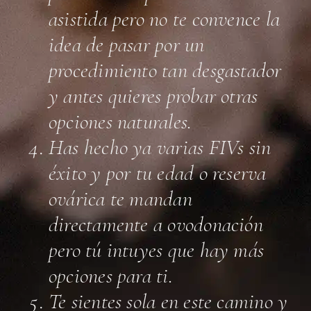
asistida pero no te convence la
idea de pasar por un
procedimiento tan desgastador
y antes quieres probar otras
opciones naturales.
Has hecho ya varias FIVs sin
éxito y por tu edad o reserva
ovárica te mandan
directamente a ovodonación
pero tú intuyes que hay más
opciones para ti.
Te sientes sola en este camino y