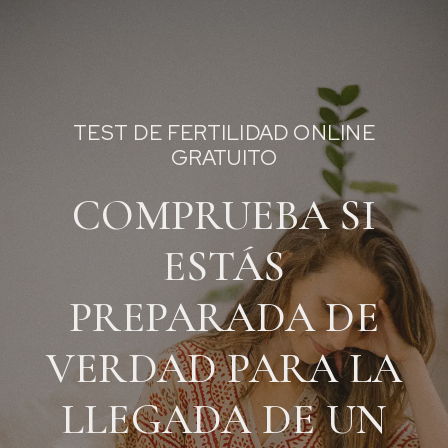
TEST DE FERTILIDAD ONLINE
GRATUITO
COMPRUEBA SI
ESTÁS
PREPARADA DE
VERDAD PARA LA
LLEGADA DE UN