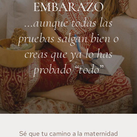
EMBARAZO
…aunque todas las
pruebas salgan bien o
creas que ya lo has
probado “todo”
Sé que tu camino a la maternidad