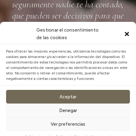
seguramente nadie te ha contado,
que pueden ser decisivos para que
se manifieste tu deseado embarazo
Gestionar el consentimiento
de las cookies
Aquí te los desvelo:
Para ofrecer las mejores experiencias, utilizamos tecnologías como las
cookies para almacenar y/o acceder a la información del dispositivo. El
consentimiento de estas tecnologías nos permitirá procesar datos como
el comportamiento de navegación o las identificaciones únicas en este
sitio. No consentir o retirar el consentimiento, puede afectar
negativamente a ciertas características y funciones.
He leído y acepto la política de privacidad
Aceptar
QUIERO HACER EL TEST
Denegar
Ver preferencias