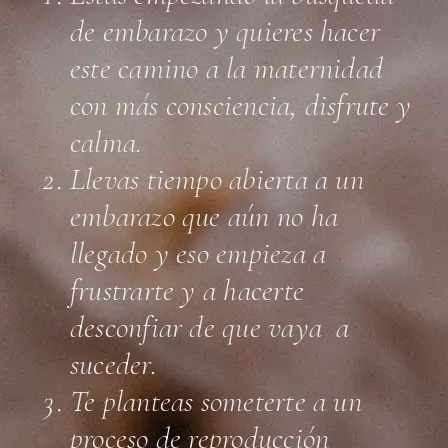
de embarazo y quieres hacer
este camino a la maternidad
con más consciencia, disfrute y
calma.
Llevas tiempo abierta a un
embarazo que aún no ha
llegado y eso empieza a
frustrarte y a hacerte
desconfiar de que vaya a
suceder.
Te planteas someterte a un
proceso de reproducción