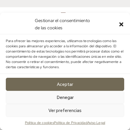
5.
Gestionar el consentimiento
de las cookies
SEGUIMIENTO
Para ofrecer las mejores experiencias, utilizamos tecnologías como las
cookies para almacenar y/o acceder a la información del dispositivo. El
Si es necesario, continuaremos trabajando en tu
consentimiento de estas tecnologías nos permitirá procesar datos como el
caso y realizando ajustes para lograr el bienestar y
comportamiento de navegación o las identificaciones únicas en este sitio.
No consentir o retirar el consentimiento, puede afectar negativamente a
la salud fértil que mereces.
ciertas características y funciones.
Aceptar
Denegar
Ver preferencias
Política de cookies
Política de Privacidad
Aviso Legal