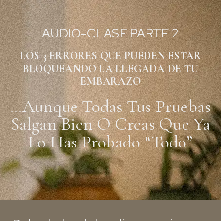
AUDIO-CLASE PARTE 2
LOS 3 ERRORES QUE PUEDEN ESTAR
BLOQUEANDO LA LLEGADA DE TU
EMBARAZO
…aunque Todas Tus Pruebas
Salgan Bien O Creas Que Ya
Lo Has Probado “todo”