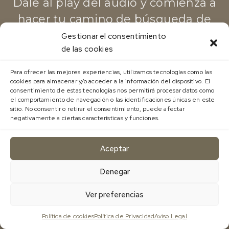
Dale al play del audio y comienza a
hacer tu camino de búsqueda de
embarazo con más confianza, placer
Gestionar el consentimiento
de las cookies
y consciencia.
Para ofrecer las mejores experiencias, utilizamos tecnologías como las
cookies para almacenar y/o acceder a la información del dispositivo. El
consentimiento de estas tecnologías nos permitirá procesar datos como
el comportamiento de navegación o las identificaciones únicas en este
sitio. No consentir o retirar el consentimiento, puede afectar
negativamente a ciertas características y funciones.
Aceptar
Denegar
Ver preferencias
Política de cookies
Política de Privacidad
Aviso Legal