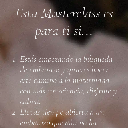
Esta Masterclass es
para ti si...
Estás empezando la búsqueda
de embarazo y quieres hacer
este camino a la maternidad
con más consciencia, disfrute y
calma.
Llevas tiempo abierta a un
embarazo que aún no ha