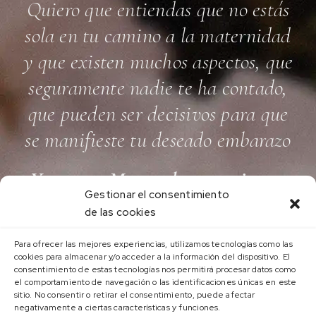
Quiero que entiendas que no estás
sola en tu camino a la maternidad
y que existen muchos aspectos, que
seguramente nadie te ha contado,
que pueden ser decisivos para que
se manifieste tu deseado embarazo
Y en esta Masterclass en vivo te
Gestionar el consentimiento
los voy a desvelar:
de las cookies
Para ofrecer las mejores experiencias, utilizamos tecnologías como las
cookies para almacenar y/o acceder a la información del dispositivo. El
consentimiento de estas tecnologías nos permitirá procesar datos como
el comportamiento de navegación o las identificaciones únicas en este
sitio. No consentir o retirar el consentimiento, puede afectar
negativamente a ciertas características y funciones.