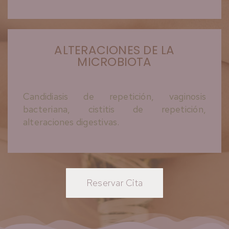
ALTERACIONES DE LA
MICROBIOTA
Candidiasis de repetición, vaginosis
bacteriana, cistitis de repetición,
alteraciones digestivas.
Reservar Cita