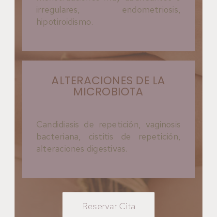
irregulares, endometriosis,
hipotiroidismo.
ALTERACIONES DE LA
MICROBIOTA
Candidiasis de repetición, vaginosis
bacteriana, cistitis de repetición,
alteraciones digestivas.
Reservar Cita