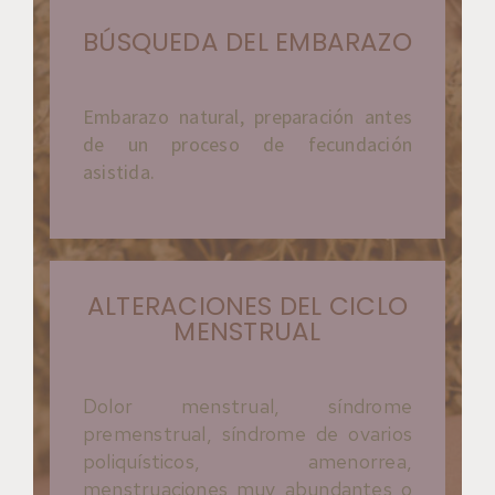
BÚSQUEDA DEL EMBARAZO
Embarazo natural, preparación antes
de un proceso de fecundación
asistida.
ALTERACIONES DEL CICLO
MENSTRUAL
Dolor menstrual, síndrome
premenstrual, síndrome de ovarios
poliquísticos, amenorrea,
menstruaciones muy abundantes o