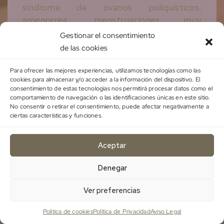
síndrome de ovarios poliquísticos,
amenorrea, menstruaciones muy
abundantes o irregulares, endometriosis,
Gestionar el consentimiento
hipotiroidismo.
de las cookies
Para ofrecer las mejores experiencias, utilizamos tecnologías como las
cookies para almacenar y/o acceder a la información del dispositivo. El
consentimiento de estas tecnologías nos permitirá procesar datos como el
comportamiento de navegación o las identificaciones únicas en este sitio.
ALTERACIONES DE
No consentir o retirar el consentimiento, puede afectar negativamente a
ciertas características y funciones.
LA MICROBIOTA
Aceptar
Candidiasis de repetición, vaginosis
Denegar
bacteriana, cistitis de repetición,
Ver preferencias
alteraciones digestivas.
Política de cookies
Política de Privacidad
Aviso Legal